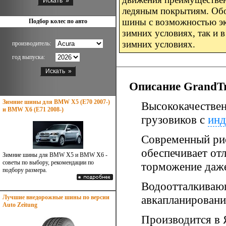
ледяным покрытиям. Обоз
шины с возможностью эк
Подбор колес по авто
зимних условиях, так и 
зимних условиях.
производитель:
год выпуска:
Описание GrandTr
Зимние шины для BMW X5 (E70 2007-)
Высококачествен
и BMW X6 (E71 2008-)
грузовиков с
инд
Современный рис
обеспечивает от
Зимние шины для BMW X5 и BMW X6 -
советы по выбору, рекомендации по
торможение даже
подбору размера.
Водоотталкивающ
авкапланировани
Лучшие внедорожные шины по версии
Auto Zeitung
Производится в 