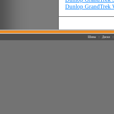
Dunlop GrandTrek
Шины
::
Диски
: