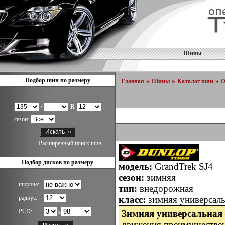
Шины
Подбор шин по размеру
»
»
»
Главная
Шины
Каталог шин
D
/
R
сезон:
Расширенный поиск шин
Подбор дисков по размеру
модель:
GrandTrek SJ4
сезон:
зимняя
ширина:
тип:
внедорожная
радиус:
класс:
зимняя универсал
PCD:
x
Зимняя универсальная
движения преимуществе