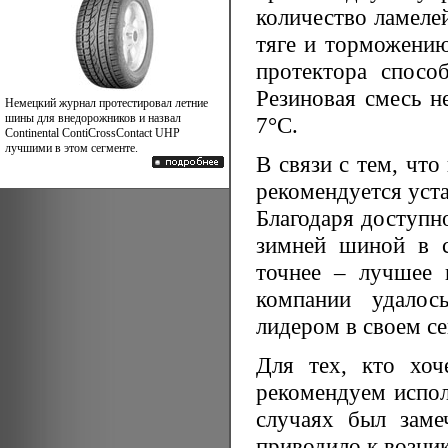
количество ламеле
тяге и торможению
протектора спосо
Резиновая смесь н
Немецкий журнал протестировал летние
шины для внедорожников и назвал
7°C.
Continental ContiCrossContact UHP
лучшими в этом сегменте.
В связи с тем, чт
рекомендуется уст
Благодаря доступн
зимней шиной в с
точнее – лучшее 
компании удалось
лидером в своем с
Для тех, кто хоч
рекомендуем испол
случаях был заме
приводило к возни