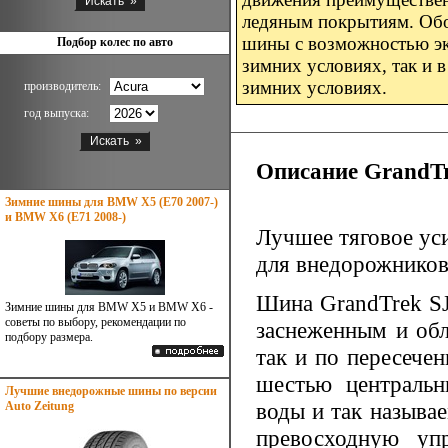
ледяным покрытиям. Обоз
шины с возможностью эк
Подбор колес по авто
зимних условиях, так и 
зимних условиях.
производитель:
год выпуска:
Описание GrandTr
Зимние шины для BMW X5 (E70 2007-)
и BMW X6 (E71 2008-)
Лучшее тяговое ус
для внедорожников 
Шина GrandTrek SJ
Зимние шины для BMW X5 и BMW X6 -
советы по выбору, рекомендации по
заснеженным и обл
подбору размера.
так и по пересече
шестью центральн
Лучшие внедорожные шины по версии
воды и так называе
Auto Zeitung
превосходную уп