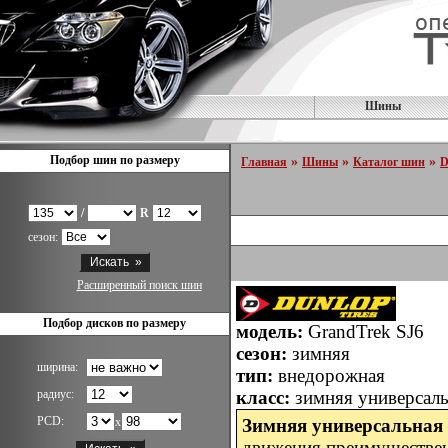
Шины
Подбор шин по размеру
»
»
»
Главная
Шины
Каталог шин
D
/
R
сезон:
Расширенный поиск шин
Подбор дисков по размеру
модель:
GrandTrek SJ6
сезон:
зимняя
ширина:
тип:
внедорожная
радиус:
класс:
зимняя универсал
PCD:
x
Зимняя универсальная
движения преимуществе