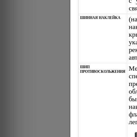
с 
св
ШИННАЯ НАКЛЕЙКА
(н
на
кр
у
ре
ав
ШИП
Ме
ПРОТИВОСКОЛЬЖЕНИЯ
сп
пр
об
бы
на
фл
ле