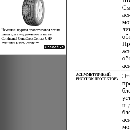
Ши
См
ас
мо
ли
Немецкий журнал протестировал летние
шины для внедорожников и назвал
об
Continental ContiCrossContact UHP
Пр
лучшими в этом сегменте.
ас
об
ас
АСИММЕТРИЧНЫЙ
Эт
РИСУНОК ПРОТЕКТОРА
пр
бл
ус
и 
бл
ас
мо