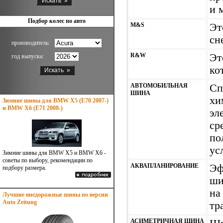
и 
Подбор колес по авто
M&S
Эт
сн
производитель:
R&W
Эт
год выпуска:
ко
АВТОМОБИЛЬНАЯ
Сп
ШИНА
хи
Зимние шины для BMW X5 (E70 2007-)
и BMW X6 (E71 2008-)
эл
ср
по
ус
Зимние шины для BMW X5 и BMW X6 -
советы по выбору, рекомендации по
АКВАПЛАНИРОВАНИЕ
Эф
подбору размера.
ши
на
Лучшие внедорожные шины по версии
Auto Zeitung
тр
АСИМЕТРИЧНАЯ ШИНА