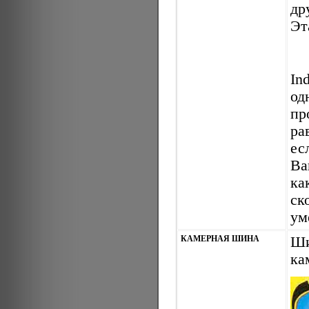
др
Эт
In
од
пр
ра
ес
Ва
ка
ск
ум
КАМЕРНАЯ ШИНА
Ши
ка