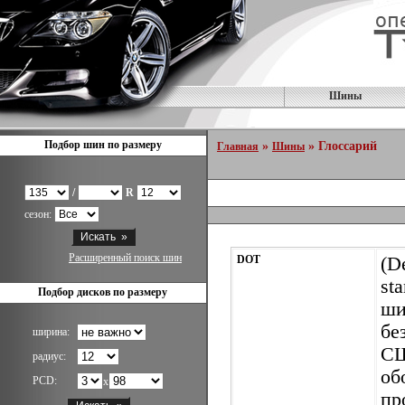
Шины
Подбор шин по размеру
»
» Глоссарий
Главная
Шины
/
R
сезон:
Расширенный поиск шин
DOT
(D
st
Подбор дисков по размеру
ши
бе
ширина:
СШ
радиус:
о
PCD:
x
пр