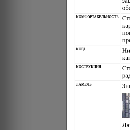
за
об
КОМФОРТАБЕЛЬНОСТЬ
Сп
ка
по
пр
КОРД
Ни
ка
КОСТРУКЦИЯ
Сп
ра
ЛАМЕЛЬ
Зи
Ла