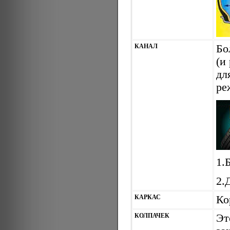
КАНАЛ
Бо
(и
дл
ре
1.
2.
КАРКАС
Ко
КОЛПАЧЕК
Эт