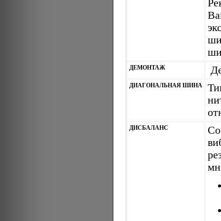
Ре
Ва
эк
ши
ши
ДЕМОНТАЖ
Де
ДИАГОНАЛЬНАЯ ШИНА
Ти
ни
от
ДИСБАЛАНС
Со
ви
ре
мн