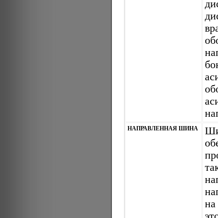
ди
ди
вр
об
на
бо
ас
об
ас
на
НАПРАВЛЕННАЯ ШИНА
Ши
об
пр
та
на
на
на
эт