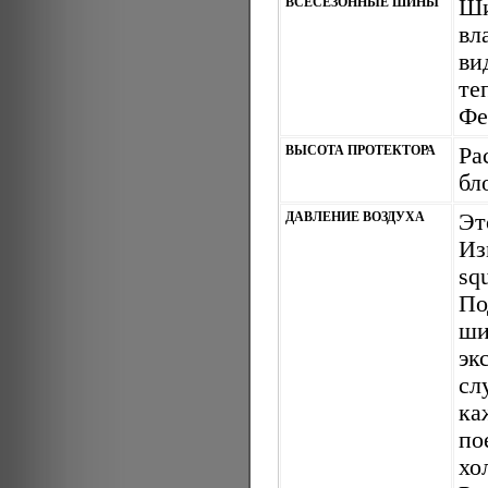
ВСЕСЕЗОННЫЕ ШИНЫ
Ши
вл
ви
те
Фе
ВЫСОТА ПРОТЕКТОРА
Ра
бл
ДАВЛЕНИЕ ВОЗДУХА
Эт
Из
sq
По
ши
эк
сл
ка
по
х