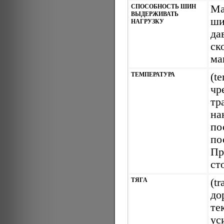
СПОСОБНОСТЬ ШИН
Ма
ВЫДЕРЖИВАТЬ
ши
НАГРУЗКУ
да
ск
ма
ТЕМПЕРАТУРА
(t
ч
тр
на
по
п
Пр
ст
ТЯГА
(t
до
те
ус