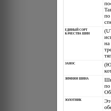
по
Та
по
сп
ЕДИНЫЙ СОРТ
(U
КАЧЕСТВА ШИН
ис
на
тр
тя
ЗАНОС
(Ю
ко
ЗИМНЯЯ ШИНА
Ши
по
Об
ЗОЛОТНИК
Эт
об