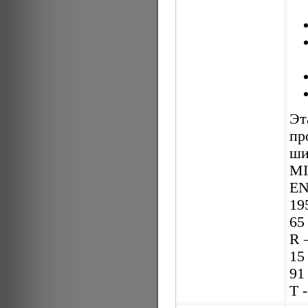
Эт
пр
ши
MI
EN
19
65
R 
15
91
Т 