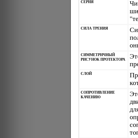
СЕРИЯ
Чи
ши
"т
СИЛА ТРЕНИЯ
Си
по
он
СИММЕТРИЧНЫЙ
Эт
РИСУНОК ПРОТЕКТОРА
пр
СЛОЙ
Пр
ко
СОПРОТИВЛЕНИЕ
Эт
КАЧЕНИЮ
дв
дл
оп
со
то