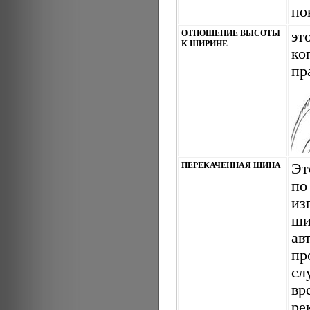
по
ОТНОШЕНИЕ ВЫСОТЫ
эт
К ШИРИНЕ
ко
пр
ПЕРЕКАЧЕННАЯ ШИНА
Эт
п
из
ш
ав
пр
сл
вр
ре