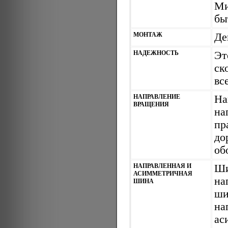
Ми
бы
МОНТАЖ
Де
НАДЕЖНОСТЬ
Эт
ск
вс
НАПРАВЛЕНИЕ
Н
ВРАЩЕНИЯ
на
пр
д
об
НАПРАВЛЕННАЯ И
Ши
АСИММЕТРИЧНАЯ
на
ШИНА
ши
н
ас