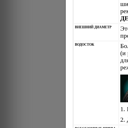
ши
ре
Д
ВНЕШНИЙ ДИАМЕТР
Эт
пр
ВОДОСТОК
Бо
(и
дл
ре
1.
2.