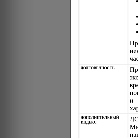
Пр
не
ча
ДОЛГОВЕЧНОСТЬ
Пр
эк
вр
по
и
ха
ДОПОЛНИТЕЛЬНЫЙ
ДО
ИНДЕКС
Мн
на