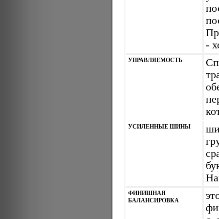
по
п
Пр
- 
УПРАВЛЯЕМОСТЬ
Сп
тр
об
не
ко
УСИЛЕННЫЕ ШИНЫ
ши
гр
ср
бу
На
ФИНИШНАЯ
эт
БАЛАНСИРОВКА
фи