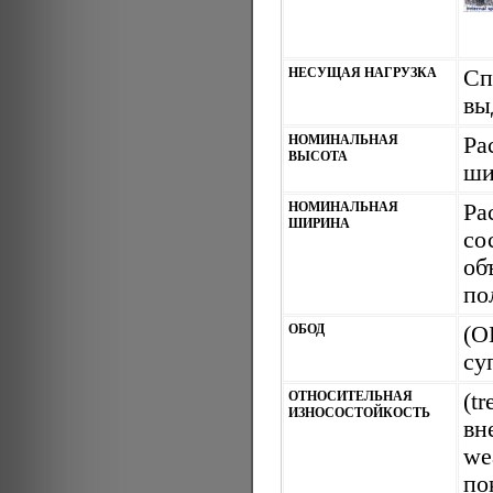
НЕСУЩАЯ НАГРУЗКА
Сп
вы
НОМИНАЛЬНАЯ
Ра
ВЫСОТА
ши
НОМИНАЛЬНАЯ
Ра
ШИРИНА
со
об
по
ОБОД
(О
су
ОТНОСИТЕЛЬНАЯ
(t
ИЗНОСОСТОЙКОСТЬ
вн
we
по