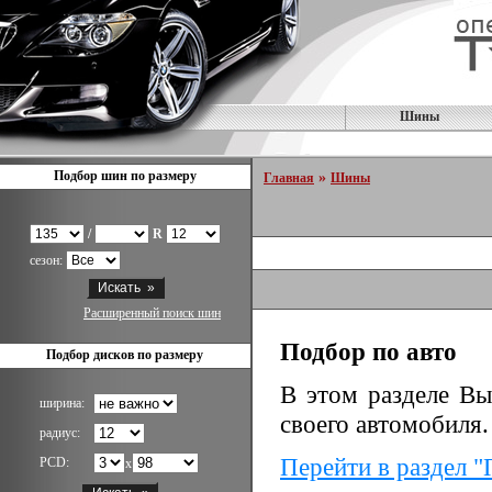
Шины
Подбор шин по размеру
»
Главная
Шины
/
R
сезон:
Расширенный поиск шин
Подбор по авто
Подбор дисков по размеру
В этом разделе Вы
ширина:
своего автомобиля.
радиус:
Перейти в раздел "
PCD:
x