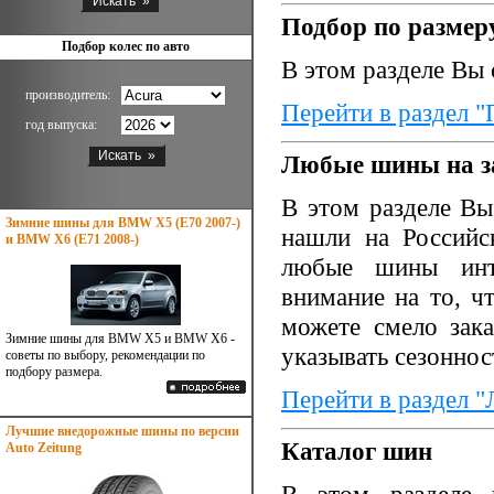
Подбор по размер
Подбор колес по авто
В этом разделе Вы
производитель:
Перейти в раздел "
год выпуска:
Любые шины на з
В этом разделе Вы
Зимние шины для BMW X5 (E70 2007-)
нашли на Российс
и BMW X6 (E71 2008-)
любые шины инт
внимание на то, ч
можете смело зак
Зимние шины для BMW X5 и BMW X6 -
указывать сезоннос
советы по выбору, рекомендации по
подбору размера.
Перейти в раздел 
Лучшие внедорожные шины по версии
Каталог шин
Auto Zeitung