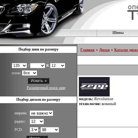
Шины
Подбор шин по размеру
»
»
Главная
Диски
Каталог диск
/
R
сезон:
Расширенный поиск шин
модель:
Revolution
Подбор дисков по размеру
технология:
кованый
ширина:
радиус:
PCD:
x