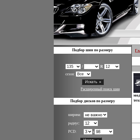
Подбор шин по размеру
Гл
/
R
сезон:
Расширенный поиск шин
мод
тех
Подбор дисков по размеру
ширина:
радиус:
PCD:
x