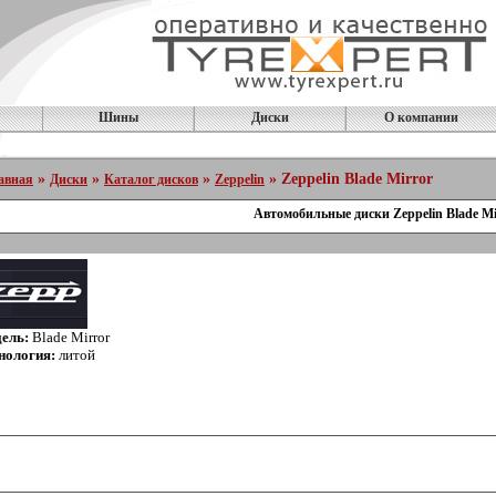
Шины
Диски
О компании
»
»
»
» Zeppelin Blade Mirror
авная
Диски
Каталог дисков
Zeppelin
Автомобильные диски Zeppelin Blade Mi
ель:
Blade Mirror
нология:
литой