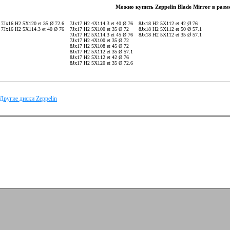
Можно купить Zeppelin Blade Mirror в разм
7Jx16 H2 5X120 et 35 Ø 72.6
7Jx17 H2 4X114.3 et 40 Ø 76
8Jx18 H2 5X112 et 42 Ø 76
7Jx16 H2 5X114.3 et 40 Ø 76
7Jx17 H2 5X100 et 35 Ø 72
8Jx18 H2 5X112 et 50 Ø 57.1
7Jx17 H2 5X114.3 et 45 Ø 76
8Jx18 H2 5X112 et 35 Ø 57.1
7Jx17 H2 4X100 et 35 Ø 72
8Jx17 H2 5X108 et 45 Ø 72
8Jx17 H2 5X112 et 35 Ø 57.1
8Jx17 H2 5X112 et 42 Ø 76
8Jx17 H2 5X120 et 35 Ø 72.6
Другие диски Zeppelin