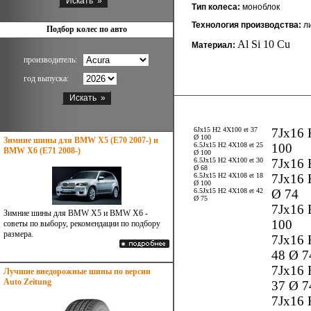
Тип колеса:
моноблок
Технология производства:
ли
Подбор колес по авто
Al Si 10 Cu
Материал:
производитель:
год выпуска:
6Jx15 H2 4X100 et 37
7Jx16 
Ø 100
Зимние шины для BMW X5 (E70 2007-) и
6.5Jx15 H2 4X108 et 25
100
BMW X6 (E71 2008-)
Ø 100
6.5Jx15 H2 4X100 et 30
7Jx16 
Ø 68
6.5Jx15 H2 4X108 et 18
7Jx16 
Ø 100
6.5Jx15 H2 4X108 et 42
Ø 74
Ø 75
7Jx16 
Зимние шины для BMW X5 и BMW X6 -
100
советы по выбору, рекомендации по подбору
размера.
7Jx16 
48 Ø 7
7Jx16 
Лучшие внедорожные шины по версии
Auto Zeitung
37 Ø 7
7Jx16 