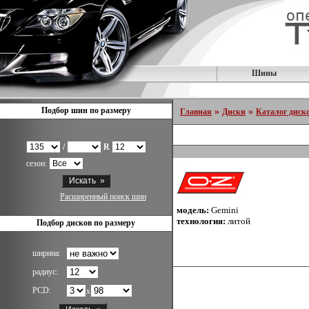
Шины
Подбор шин по размеру
»
»
Главная
Диски
Каталог диск
/
R
сезон:
Расширенный поиск шин
модель:
Gemini
технология:
литой
Подбор дисков по размеру
ширина:
радиус:
PCD:
x