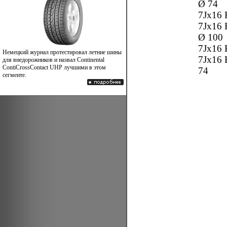
Ø 74
7Jx16 
7Jx16 
Ø 100
7Jx16 
Немецкий журнал протестировал летние шины
7Jx16 
для внедорожников и назвал Continental
ContiCrossContact UHP лучшими в этом
74
сегменте.