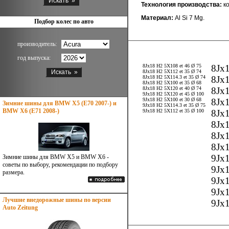
Технология производства:
ко
Материал:
Al Si 7 Mg.
Подбор колес по авто
производитель:
год выпуска:
8Jx18 H2 5X108 et 46 Ø 75
8Jx1
8Jx18 H2 5X112 et 35 Ø 74
8Jx18 H2 5X114.3 et 35 Ø 74
8Jx
8Jx18 H2 5X100 et 35 Ø 68
8Jx18 H2 5X120 et 40 Ø 74
8Jx
9Jx18 H2 5X120 et 45 Ø 100
9Jx18 H2 5X100 et 30 Ø 68
8Jx
Зимние шины для BMW X5 (E70 2007-) и
9Jx18 H2 5X114.3 et 35 Ø 75
BMW X6 (E71 2008-)
9Jx18 H2 5X112 et 35 Ø 100
8Jx
8Jx
8Jx
8Jx1
9Jx
Зимние шины для BMW X5 и BMW X6 -
советы по выбору, рекомендации по подбору
9Jx1
размера.
9Jx
9Jx
Лучшие внедорожные шины по версии
9Jx
Auto Zeitung