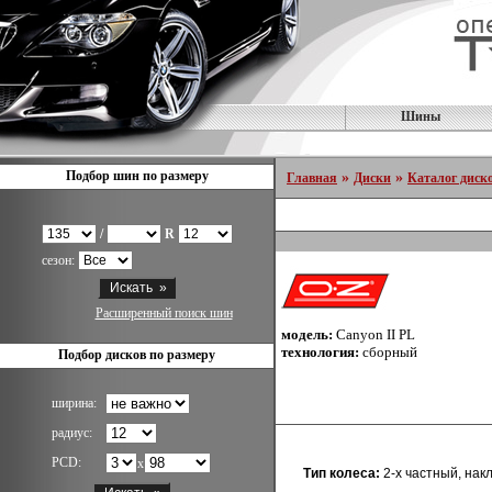
Шины
Подбор шин по размеру
»
»
Главная
Диски
Каталог диск
/
R
сезон:
Расширенный поиск шин
модель:
Canyon II PL
технология:
сборный
Подбор дисков по размеру
ширина:
радиус:
PCD:
x
Тип колеса:
2-х частный, нак