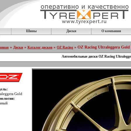
Шины
Диски
О компании
»
»
»
» OZ Racing Ultraleggera Gold
авная
Диски
Каталог дисков
OZ Racing
Автомобильные диски OZ Racing Ultralegge
ель:
raleggera Gold
нология:
аный