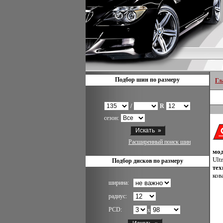
Подбор шин по размеру
Гл
/
R
сезон:
Расширенный поиск шин
мод
Ult
Подбор дисков по размеру
тех
ков
ширина:
радиус:
PCD:
x