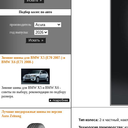
Подбор колес по авто
производитель:
год выпуска:
Зимние шины для BMW X5 (E70 2007-) и
BMW X6 (E71 2008-)
Зимние шины для BMW X5 и BMW X6 -
советы по выбору, рекомендации по подбору
размера.
Лучшие внедорожные шины по версии
Auto Zeitung
Тип колеса:
2-х частный, нак
Технология производства:
ко