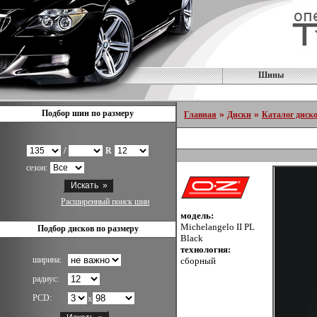
Шины
Подбор шин по размеру
»
»
Главная
Диски
Каталог диск
/
R
сезон:
Расширенный поиск шин
модель:
Michelangelo II PL
Подбор дисков по размеру
Black
технология:
ширина:
сборный
радиус:
PCD:
x