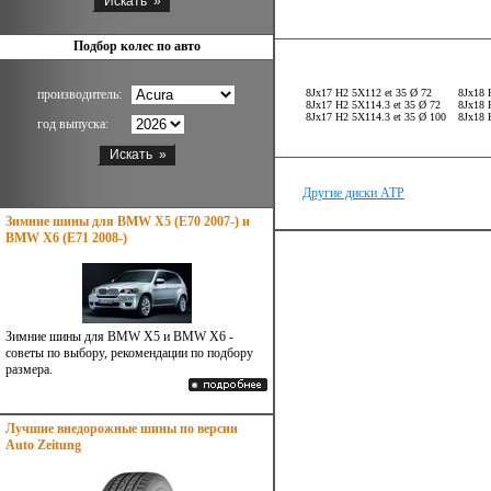
Подбор колес по авто
производитель:
8Jx17 H2 5X112 et 35 Ø 72
8Jx18 
8Jx17 H2 5X114.3 et 35 Ø 72
8Jx18 
8Jx17 H2 5X114.3 et 35 Ø 100
8Jx18 
год выпуска:
Другие диски ATP
Зимние шины для BMW X5 (E70 2007-) и
BMW X6 (E71 2008-)
Зимние шины для BMW X5 и BMW X6 -
советы по выбору, рекомендации по подбору
размера.
Лучшие внедорожные шины по версии
Auto Zeitung