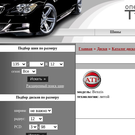
Шины
Подбор шин по размеру
»
»
Главная
Диски
Каталог диск
/
R
сезон:
Расширенный поиск шин
модель:
Benzis
технология:
литой
Подбор дисков по размеру
ширина:
радиус:
PCD:
x