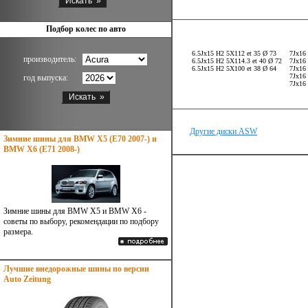
Подбор колес по авто
6.5Jx15 H2 5X112 et 35 Ø 73
7Jx16
производитель:
6.5Jx15 H2 5X114.3 et 40 Ø 72
7Jx16
6.5Jx15 H2 5X100 et 38 Ø 64
7Jx16
7Jx16
год выпуска:
7Jx16
Другие диски ASW
Зимние шины для BMW X5 (E70 2007-) и
BMW X6 (E71 2008-)
Зимние шины для BMW X5 и BMW X6 -
советы по выбору, рекомендации по подбору
размера.
Лучшие внедорожные шины по версии
Auto Zeitung