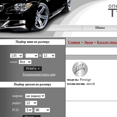
Шины
Подбор шин по размеру
»
»
Главная
Диски
Каталог диск
/
R
сезон:
Расширенный поиск шин
модель:
Prestige
технология:
литой
Подбор дисков по размеру
ширина:
радиус:
PCD:
x