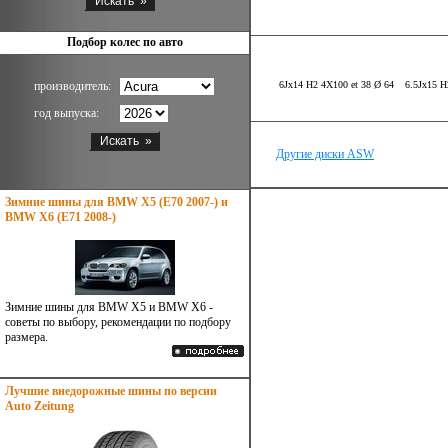
Подбор колес по авто
производитель:
6Jx14 H2 4X100 et 38 Ø 64
6.5Jx15 H
год выпуска:
Другие диски ASW
Зимние шины для BMW X5 (E70 2007-) и
BMW X6 (E71 2008-)
Зимние шины для BMW X5 и BMW X6 -
советы по выбору, рекомендации по подбору
размера.
Лучшие внедорожные шины по версии
Auto Zeitung