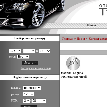
Шины
Подбор шин по размеру
»
»
Главная
Диски
Каталог диск
/
R
сезон:
Расширенный поиск шин
модель:
Laguna
технология:
литой
Подбор дисков по размеру
ширина:
радиус:
PCD:
x