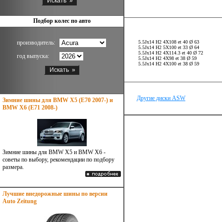
Подбор колес по авто
производитель:
5.5Jx14 H2 4X108 et 40 Ø 63
5.5Jx14 H2 5X100 et 33 Ø 64
5.5Jx14 H2 4X114.3 et 40 Ø 72
год выпуска:
5.5Jx14 H2 4X98 et 38 Ø 59
5.5Jx14 H2 4X100 et 38 Ø 59
Другие диски ASW
Зимние шины для BMW X5 (E70 2007-) и
BMW X6 (E71 2008-)
Зимние шины для BMW X5 и BMW X6 -
советы по выбору, рекомендации по подбору
размера.
Лучшие внедорожные шины по версии
Auto Zeitung