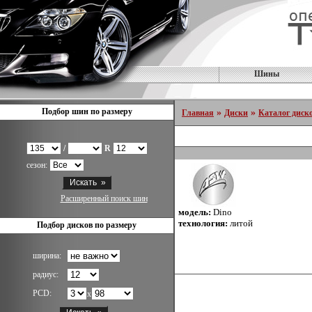
Шины
Подбор шин по размеру
»
»
Главная
Диски
Каталог диск
/
R
сезон:
Расширенный поиск шин
модель:
Dino
технология:
литой
Подбор дисков по размеру
ширина:
радиус:
PCD:
x