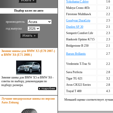
Yokohama C.drive
1.6
Maloya Crono 465t
2.1
Подбор колес по авто
Firestone Multihawk
2.2
Goodyear DuraGrip
2.5
производитель:
Dunlop SP 30
2.1
год выпуска:
Semperit Comfort Life
2.3
Hankook Optimo K715
2.3
Bridgestone B 250
2.1
Зимние шины для BMW X5 (E70 2007-)
Barum Brillantis
2.7
и BMW X6 (E71 2008-)
Vredestein T-Trac Si
2.2
Sava Perfecta
2.8
Зимние шины для BMW X5 и BMW X6 -
Tigar TG 621
3.2
советы по выбору, рекомендации по
Avon CR322 Enviro
2.8
подбору размера.
Trayal T 400
4.3
Лучшие внедорожные шины по версии
Меньшей оценке соответствует лучший
Auto Zeitung