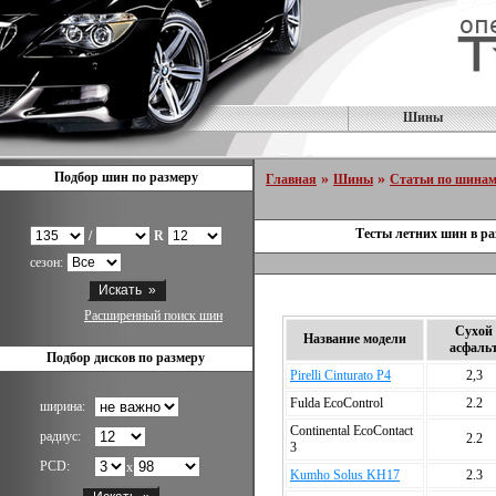
Шины
Подбор шин по размеру
»
»
Главная
Шины
Статьи по шина
Тесты летних шин в ра
/
R
сезон:
Расширенный поиск шин
Сухой
Название модели
асфаль
Подбор дисков по размеру
Pirelli Cinturato P4
2,3
Fulda EcoControl
2.2
ширина:
Continental EcoContact
радиус:
2.2
3
PCD:
x
Kumho Solus KH17
2.3