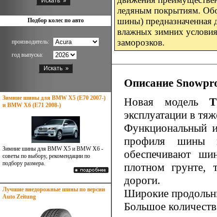
ледяным покрытиям. Обоз
шины) предназначенная 
Подбор колес по авто
влажных зимних условия
заморозков.
производитель:
год выпуска:
Описание Snowpr
Зимние шины для BMW X5 (E70 2007-)
Новая модель
T
и BMW X6 (E71 2008-)
эксплуатации в тя
Функциональный и
профиля шины и
Зимние шины для BMW X5 и BMW X6 -
обеспечивают ши
советы по выбору, рекомендации по
подбору размера.
плотном грунте, 
дороги.
Лучшие внедорожные шины по версии
Широкие продольны
Auto Zeitung
Большое количеств