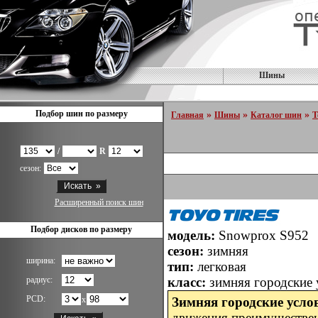
Шины
Подбор шин по размеру
»
»
»
Главная
Шины
Каталог шин
T
/
R
сезон:
Расширенный поиск шин
Подбор дисков по размеру
модель:
Snowprox S952
сезон:
зимняя
ширина:
тип:
легковая
радиус:
класс:
зимняя городские 
PCD:
x
Зимняя городские усло
движения преимуществе