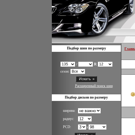
Подбор шин по размеру
Главн
/
R
сезон:
Расширенный поиск шин
Подбор дисков по размеру
ширина:
радиус:
PCD:
x