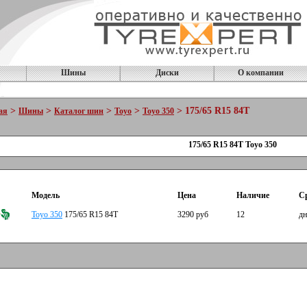
Шины
Диски
О компании
>
>
>
>
> 175/65 R15 84T
ая
Шины
Каталог шин
Toyo
Toyo 350
175/65 R15 84T Toyo 350
Модель
Цена
Наличие
С
Toyo 350
175/65 R15 84T
3290 руб
12
дн