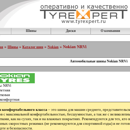
Шины
Диски
О компании
»
»
»
» Nokian NRVi
ая
Шины
Каталог шин
Nokian
Автомобильные шины Nokian NRVi
ь:
NRVi
летняя
гковая
комфортная
 комфортабельного класса
– это шины для машин среднего, представительск
ов с максимальной комфортабельностью, бесшумностью, а так же с великолеп
твами, как на сухих, так и на влажных покрытиях. Рекомендуются для тех, кто
чных скоростных режимах (не рекомендуются для спортивной езды) и не готов
рте и безопасности.