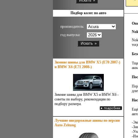
Подбор колес по авто
Опи
производитель:
Nok
год выпуска:
Nok
тог
Без
Зимние шины для BMW X5 (E70 2007-)
Тща
и BMW X6 (E71 2008-)
акв
Пос
Пер
дли
Зимние шины для BMW X5 и BMW X6 -
советы по выбору, рекомендации по
Нас
подбору размера.
Ещё
авт
Лучшие внедорожные шины по версии
-Эк
Auto Zeitung
-За
-Уп
-Ин