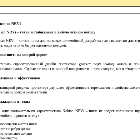
сание NRVi
ian NRVi – тихая и стабильная в любую летнюю погоду
ian NRVi – летняя шина для легковых автомобилей, разработанная специально для сев
да, когда лето не балует идеальной погодой.
опасность на мокрой дороге
тельно спроектированный дизайн протектора удаляет воду из-под колеса и при
апланирования. Сцепление шины на мокрой поверхности – превосходное, как в тёплую, т
лушная и эффективная
ьевидный рисунок протектора улучшает эффективность торможения и свойства сцепле
тельным сроком эксплуатации.
лаждение от езды
 одна положительная характеристика Nokian NRVi – шина не издаёт излишнего шум
омобиля, приятен на слух.
ологически чистая шина
щитное ребро диска
лотнительное кольцо
фо-участок