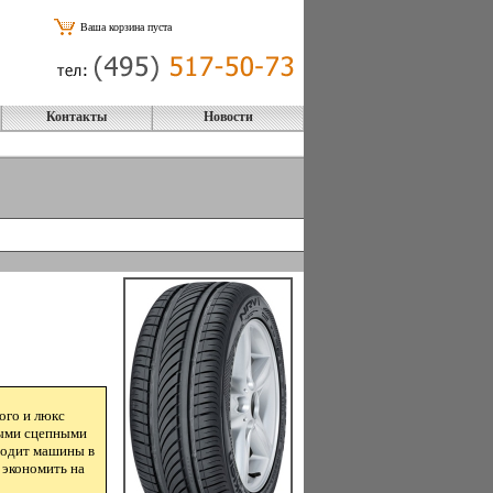
Ваша корзина пуста
Контакты
Новости
ого и люкс
ными сцепными
 водит машины в
 экономить на