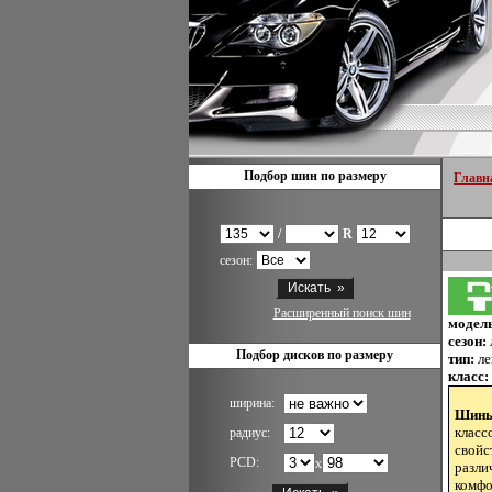
Подбор шин по размеру
Главн
/
R
сезон:
Расширенный поиск шин
модел
сезон:
Подбор дисков по размеру
тип:
ле
класс:
ширина:
Шины
класс
радиус:
свойс
PCD:
x
разли
комфо