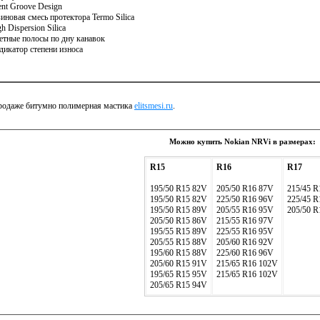
lent Groove Design
зиновая смесь протектора Termo Silica
h Dispersion Silica
етные полосы по дну канавок
дикатор степени износа
родаже битумно полимерная мастика
elitsmesi.ru
.
Можно купить Nokian NRVi в размерах:
R15
R16
R17
195/50 R15 82V
205/50 R16 87V
215/45 R
195/50 R15 82V
225/50 R16 96V
225/45 R
195/50 R15 89V
205/55 R16 95V
205/50 R
205/50 R15 86V
215/55 R16 97V
195/55 R15 89V
225/55 R16 95V
205/55 R15 88V
205/60 R16 92V
195/60 R15 88V
225/60 R16 96V
205/60 R15 91V
215/65 R16 102V
195/65 R15 95V
215/65 R16 102V
205/65 R15 94V