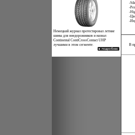
-Si
-Ре
-Hig
-Цв
-Ин
Немецкий журнал протестировал летние
шины для внедорожников и назвал
Continental ContiCrossContact UHP
лучшими в этом сегменте.
В п