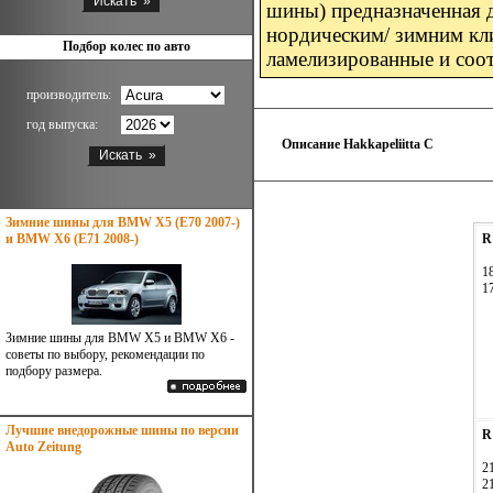
шины) предназначенная д
нордическим/ зимним кл
Подбор колес по авто
ламелизированные и соо
производитель:
год выпуска:
Описание Hakkapeliitta С
Зимние шины для BMW X5 (E70 2007-)
и BMW X6 (E71 2008-)
R
1
1
Зимние шины для BMW X5 и BMW X6 -
советы по выбору, рекомендации по
подбору размера.
Лучшие внедорожные шины по версии
R
Auto Zeitung
2
2