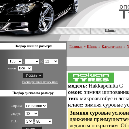
Шины
Подбор шин по размеру
»
»
»
Главная
Шины
Каталог шин
N
/
R
сезон:
Расширенный поиск шин
модель:
Hakkapeliitta С
сезон:
зимняя шипованн
Подбор дисков по размеру
тип:
микроавтобус и легк
класс:
зимняя суровые у
ширина:
Зимняя суровые услов
радиус:
движения преимуществе
PCD:
x
ледяным покрытиям. Обоз