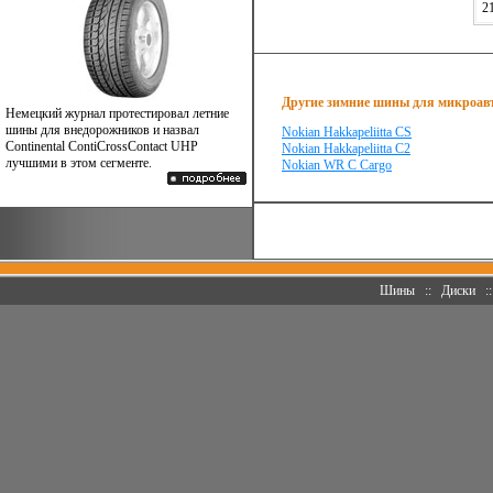
2
Другие зимние шины для микроавто
Немецкий журнал протестировал летние
шины для внедорожников и назвал
Nokian Hakkapeliitta CS
Continental ContiCrossContact UHP
Nokian Hakkapeliitta С2
лучшими в этом сегменте.
Nokian WR C Cargo
Шины
::
Диски
: