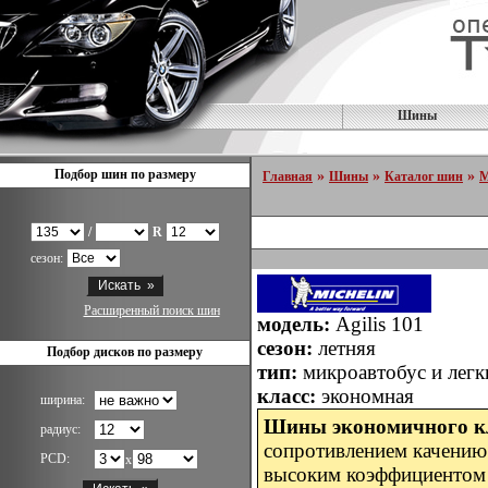
Шины
Подбор шин по размеру
»
»
»
Главная
Шины
Каталог шин
M
/
R
сезон:
Расширенный поиск шин
модель:
Agilis 101
сезон:
летняя
Подбор дисков по размеру
тип:
микроавтобус и легк
класс:
экономная
ширина:
Шины экономичного к
радиус:
сопротивлением качению 
PCD:
x
высоким коэффициентом 