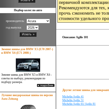
первичной комплектации 
Рекомендуются для тех, 
Подбор колес по авто
прочь сэкономить не толь
стоимости удельного про
производитель:
год выпуска:
Описание Agilis 101
Зимние шины для BMW X5 (E70 2007-)
и BMW X6 (E71 2008-)
Зимние шины для BMW X5 и BMW X6 -
советы по выбору, рекомендации по
подбору размера.
Другие летние шины для микроавто
Лучшие внедорожные шины по версии
Michelin Agilis 41
Auto Zeitung
Michelin Agilis 51
Michelin Agilis 61/ Agilis 81