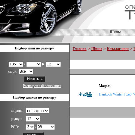
Шины
Подбор шин по размеру
>
>
>
Главная
Шины
Каталог шин
/
R
сезон:
Расширенный поиск шин
Модель
Hankook Winter I Cept
Подбор дисков по размеру
ширина:
радиус:
PCD:
x