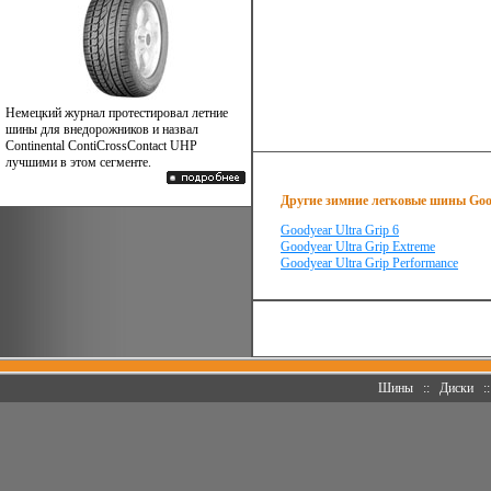
Немецкий журнал протестировал летние
шины для внедорожников и назвал
Continental ContiCrossContact UHP
лучшими в этом сегменте.
Другие зимние легковые шины Goo
Goodyear Ultra Grip 6
Goodyear Ultra Grip Extreme
Goodyear Ultra Grip Performance
Шины
::
Диски
: