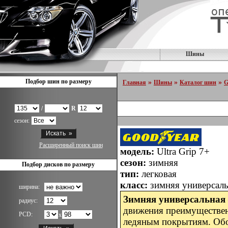
Шины
Подбор шин по размеру
»
»
»
Главная
Шины
Каталог шин
G
/
R
сезон:
Расширенный поиск шин
модель:
Ultra Grip 7+
сезон:
зимняя
Подбор дисков по размеру
тип:
легковая
класс:
зимняя универсал
ширина:
Зимняя универсальная
радиус:
движения преимуществе
PCD:
x
ледяным покрытиям. Обоз