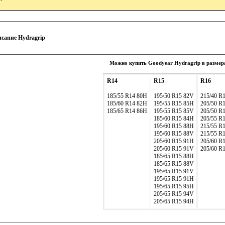
сание Hydragrip
Можно купить Goodyear Hydragrip в размер
R14
R15
R16
185/55 R14 80H
195/50 R15 82V
215/40 R
185/60 R14 82H
195/55 R15 85H
205/50 R
185/65 R14 86H
195/55 R15 85V
205/50 R
185/60 R15 84H
205/55 R
195/60 R15 88H
215/55 R
195/60 R15 88V
215/55 R
205/60 R15 91H
205/60 R
205/60 R15 91V
205/60 R
185/65 R15 88H
185/65 R15 88V
195/65 R15 91V
195/65 R15 91H
195/65 R15 95H
205/65 R15 94V
205/65 R15 94H