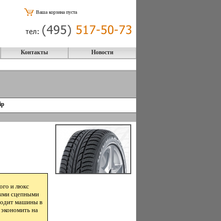
Ваша корзина пуста
Контакты
Новости
ip
ого и люкс
ными сцепными
 водит машины в
 экономить на