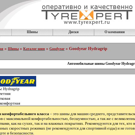
Шины
Диски
О компании
»
»
»
» Goodyear Hydragrip
ая
Шины
Каталог шин
Goodyear
Автомобильные шины Goodyear Hydragr
ь:
Hydragrip
летняя
гковая
комфортная
 комфортабельного класса
– это шины для машин среднего, представительск
ов с максимальной комфортабельностью, бесшумностью, а так же с великолеп
твами, как на сухих, так и на влажных покрытиях. Рекомендуются для тех, кто
чных скоростных режимах (не рекомендуются для спортивной езды) и не готов
рте и безопасности.