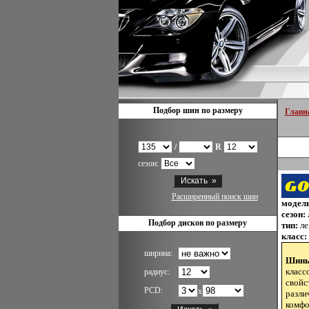
Подбор шин по размеру
Главн
/
R
сезон:
Расширенный поиск шин
модел
сезон:
Подбор дисков по размеру
тип:
ле
класс:
ширина:
Шины
класс
радиус:
свойс
PCD:
x
разли
комфо