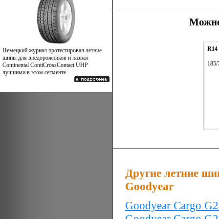
Можно
R14
Немецкий журнал протестировал летние
шины для внедорожников и назвал
185/
Continental ContiCrossContact UHP
лучшими в этом сегменте.
Другие летние ши
Goodyear
Goodyear Cargo G2
Goodyear Cargo G2