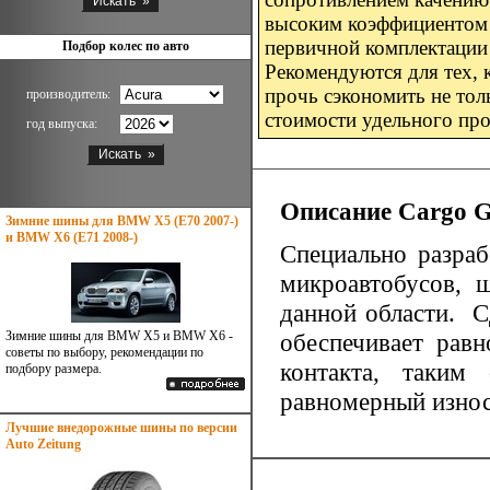
высоким коэффициентом 
первичной комплектации 
Подбор колес по авто
Рекомендуются для тех, 
прочь сэкономить не толь
производитель:
стоимости удельного про
год выпуска:
Описание Cargo 
Зимние шины для BMW X5 (E70 2007-)
и BMW X6 (E71 2008-)
Специально разраб
микроавтобусов, 
данной области. 
Зимние шины для BMW X5 и BMW X6 -
обеспечивает рав
советы по выбору, рекомендации по
контакта, таким
подбору размера.
равномерный износ
Лучшие внедорожные шины по версии
Auto Zeitung