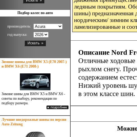
ледяным покрытиям. Обоз
шины) предназначенная д
Подбор колес по авто
нордическим/ зимним кл
ламелизированные и соо
производитель:
год выпуска:
Описание Nord Fr
Отличные ходовые 
Зимние шины для BMW X5 (E70 2007-)
и BMW X6 (E71 2008-)
рыхлом снегу. Про
содержанием естес
Низкий уровень шу
в этом классе шин.
Зимние шины для BMW X5 и BMW X6 -
советы по выбору, рекомендации по
подбору размера.
Лучшие внедорожные шины по версии
Auto Zeitung
Можно 