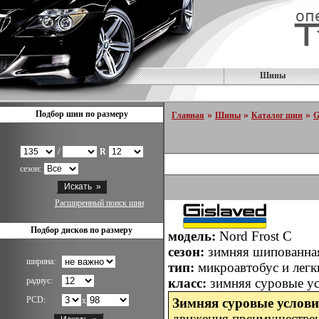
Шины
Подбор шин по размеру
»
»
»
Главная
Шины
Каталог шин
G
/
R
сезон:
Расширенный поиск шин
Подбор дисков по размеру
модель:
Nord Frost C
сезон:
зимняя шипованн
ширина:
тип:
микроавтобус и легк
радиус:
класс:
зимняя суровые у
PCD:
x
Зимняя суровые услов
движения преимуществе