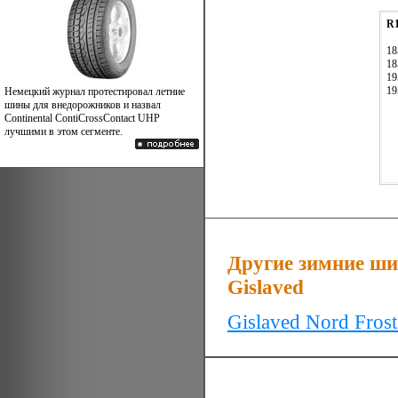
R
18
18
19
19
Немецкий журнал протестировал летние
шины для внедорожников и назвал
Continental ContiCrossContact UHP
лучшими в этом сегменте.
Другие зимние ши
Gislaved
Gislaved Nord Fros