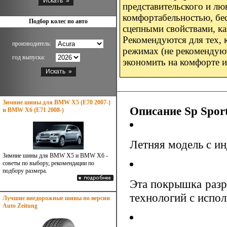
представительского и лю
комфортабельностью, бе
Подбор колес по авто
сцепными свойствами, ка
Рекомендуются для тех,
производитель:
режимах (не рекомендуют
год выпуска:
экономить на комфорте и
Зимние шины для BMW X5 (E70 2007-)
Описание Sp Spor
и BMW X6 (E71 2008-)
Летняя модель с ин
Зимние шины для BMW X5 и BMW X6 -
советы по выбору, рекомендации по
подбору размера.
Эта покрышка раз
технологий с испо
Лучшие внедорожные шины по версии
Auto Zeitung