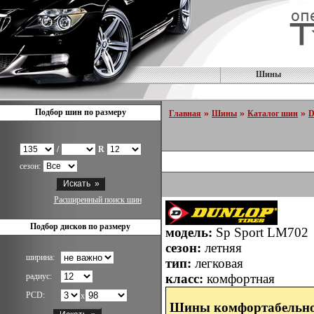
Шины
Подбор шин по размеру
»
»
»
Главная
Шины
Каталог шин
D
/
R
сезон:
Расширенный поиск шин
Подбор дисков по размеру
модель:
Sp Sport LM702
сезон:
летняя
ширина:
тип:
легковая
радиус:
класс:
комфортная
PCD:
x
Шины комфортабельно