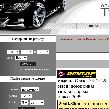
Шины
Подбор шин по размеру
»
»
»
Главная
Шины
Каталог шин
D
/
R
сезон:
Расширенный поиск шин
Подбор дисков по размеру
модель:
GrandTrek TG28
сезон:
всесезонная
ширина:
тип:
внедорожная
радиус:
класс:
20/80
PCD:
x
20off/80on
- это шины дл
ти процентным использо