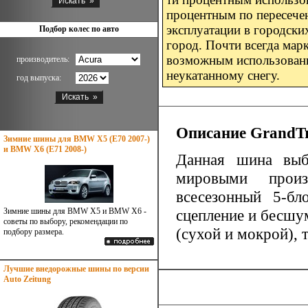
процентным по пересече
эксплуатации в городски
Подбор колес по авто
город. Почти всегда мар
возможным использовани
производитель:
неукатанному снегу.
год выпуска:
Описание GrandT
Зимние шины для BMW X5 (E70 2007-)
и BMW X6 (E71 2008-)
Данная шина выб
мировыми произ
всесезонный 5-бл
Зимние шины для BMW X5 и BMW X6 -
сцепление и бесшу
советы по выбору, рекомендации по
(сухой и мокрой), 
подбору размера.
Лучшие внедорожные шины по версии
Auto Zeitung