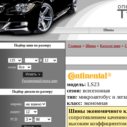
Шины
Подбор шин по размеру
»
»
»
Главная
Шины
Каталог шин
C
/
R
сезон:
Расширенный поиск шин
модель:
LS23
сезон:
всесезонная
Подбор дисков по размеру
тип:
микроавтобус и легк
класс:
экономная
ширина:
Шины экономичного к
радиус:
сопротивлением качению 
PCD:
x
высоким коэффициентом 