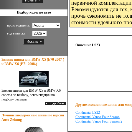
первичной комплектации 
Рекомендуются для тех, 
Подбор колес по авто
прочь сэкономить не толь
стоимости удельного про
производитель:
год выпуска:
Описание LS23
Зимние шины для BMW X5 (E70 2007-)
и BMW X6 (E71 2008-)
Зимние шины для BMW X5 и BMW X6 -
советы по выбору, рекомендации по
подбору размера.
Другие всесезонные шины для микр
Continental LS22
Лучшие внедорожные шины по версии
Continental Vanco Four Season
Auto Zeitung
Continental Vanco Four Season 2