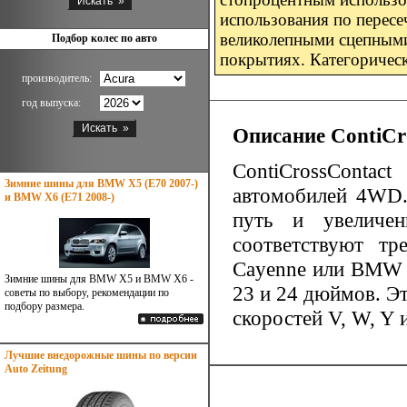
использования по пересе
великолепными сцепными 
Подбор колес по авто
покрытиях. Категорическ
производитель:
год выпуска:
Описание ContiCr
ContiCrossConta
Зимние шины для BMW X5 (E70 2007-)
автомобилей 4WD.
и BMW X6 (E71 2008-)
путь и увеличе
соответствуют тр
Cayenne или BMW X
Зимние шины для BMW X5 и BMW X6 -
23 и 24 дюймов. Э
советы по выбору, рекомендации по
подбору размера.
скоростей V, W, Y и
Лучшие внедорожные шины по версии
Auto Zeitung