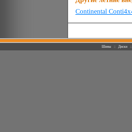
Continental Conti4x
Шины
::
Диски
: