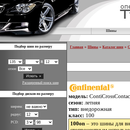
Шины
Подбор шин по размеру
»
»
»
Главная
Шины
Каталог шин
C
/
R
сезон:
Расширенный поиск шин
Подбор дисков по размеру
модель:
ContiCrossConta
сезон:
летняя
ширина:
тип:
внедорожная
радиус:
класс:
100
PCD:
x
100on
– это шины для вн
стопроцентным использо