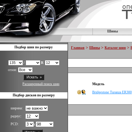
Шины
Подбор шин по размеру
>
>
>
Главная
Шины
Каталог шин
/
R
сезон:
Расширенный поиск шин
Модель
Bridgestone Turanza ER300
Подбор дисков по размеру
ширина:
радиус:
PCD:
x