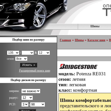
Шины
Подбор шин по размеру
»
»
»
Главная
Шины
Каталог шин
B
/
R
сезон:
Расширенный поиск шин
модель:
Potenza RE031
сезон:
летняя
Подбор дисков по размеру
тип:
легковая
класс:
комфортная
ширина:
радиус:
Шины комфортабельно
PCD:
x
представительского и лю