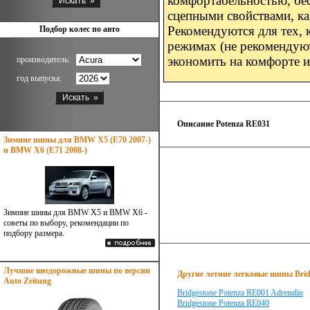
комфортабельностью, бе
сцепными свойствами, ка
Рекомендуются для тех,
Подбор колес по авто
режимах (не рекомендуют
экономить на комфорте и
производитель:
год выпуска:
Описание Potenza RE031
Зимние шины для BMW X5 (E70 2007-)
и BMW X6 (E71 2008-)
Зимние шины для BMW X5 и BMW X6 -
советы по выбору, рекомендации по
подбору размера.
Лучшие внедорожные шины по версии
Другие летние легковые шины Brid
Auto Zeitung
Bridgestone Potenza RE001 Adrenalin
Bridgestone Potenza RE040