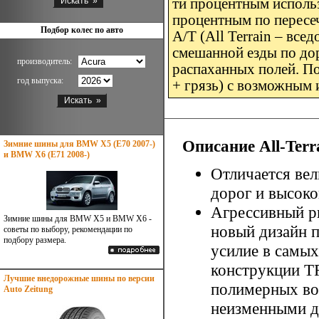
ти процентным исполь
процентным по пересе
Подбор колес по авто
A/T (All Terrain – вс
смешанной езды по дор
производитель:
распаханных полей. П
год выпуска:
+ грязь) с возможным 
Описание All-Terr
Зимние шины для BMW X5 (E70 2007-)
и BMW X6 (E71 2008-)
Отличается ве
дорог и высок
Агрессивный р
Зимние шины для BMW X5 и BMW X6 -
новый дизайн п
советы по выбору, рекомендации по
подбору размера.
усилие в самых
конструкции TR
Лучшие внедорожные шины по версии
полимерных вол
Auto Zeitung
неизменными д