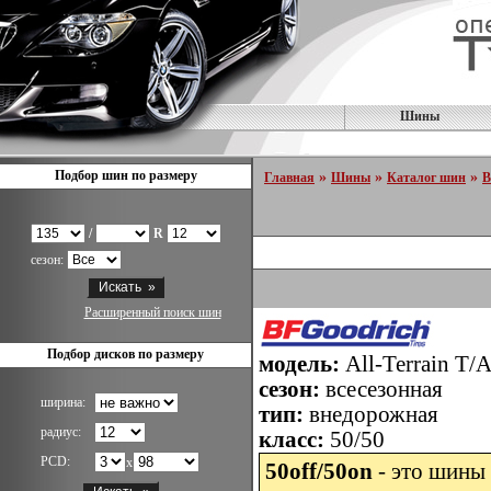
Шины
Подбор шин по размеру
»
»
»
Главная
Шины
Каталог шин
B
/
R
сезон:
Расширенный поиск шин
Подбор дисков по размеру
модель:
All-Terrain T/
сезон:
всесезонная
ширина:
тип:
внедорожная
радиус:
класс:
50/50
PCD:
x
50off/50on
- это шины 