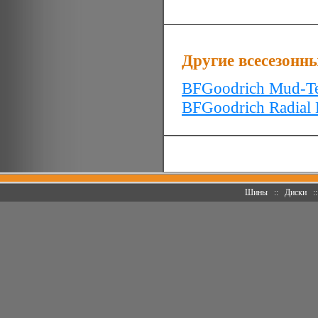
Другие всесезонн
BFGoodrich Mud-T
BFGoodrich Radial 
Шины
::
Диски
: