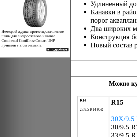
Удлиненный до
Канавки в райо
порог акваплан
Два широких м
Немецкий журнал протестировал летние
Конструкция б
шины для внедорожников и назвал
Continental ContiCrossContact UHP
Новый состав 
лучшими в этом сегменте.
Можно куп
R14
R15
27/8.5 R14 95R
30X/9.5
30/9.5 
33/9.5 