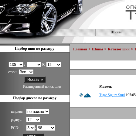
Шины
Подбор шин по размеру
>
>
>
Главная
Шины
Каталог шин
/
R
сезон:
Расширенный поиск шин
Модель
Tigar Sigura Stud
195/65
Подбор дисков по размеру
ширина:
радиус:
PCD:
x