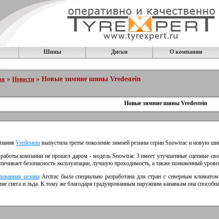
Шины
Диски
О компании
»
» Новые зимние шины Vredestein
ая
Новости
Новые зимние шины Vredestein
пания
Vredestein
выпустила третье поколение зимней резины серии Snowtrac и новую ши
 работы компании не прошел даром - модель Snowtrac 3 имеет улучшенные сцепные сво
спечивает безопасность эксплуатации, лучшую проходимость, а также пониженный урове
ованная резина
Arctrac была специально разработана для стран с северным климато
лие снега и льда. К тому же благодаря градуированным наружним канавкам она способна