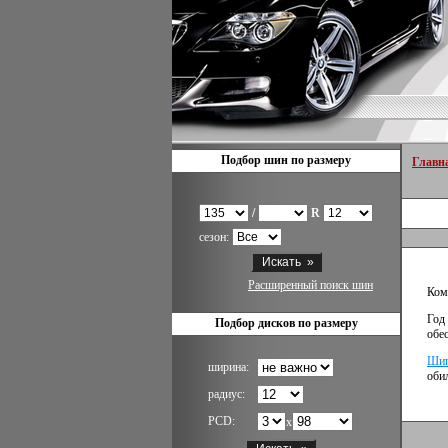
Подбор шин по размеру
Главн
/
R
сезон:
Расширенный поиск шин
Ком
Год
Подбор дисков по размеру
обе
Шип
ширина:
оби
радиус:
PCD:
x