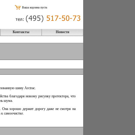
Ваша корзина пуста
Контакты
Новости
пованную шину Arctrac.
йства благодаря новому рисунку протектора, что
нь шума.
м. Она хорошо держит дорогу даже не смотря на
 к самоочистке.