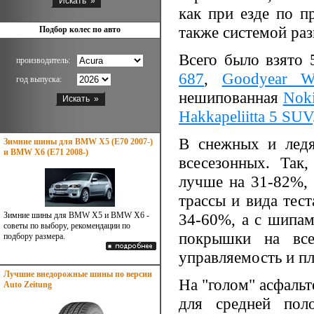
как при езде по п
также системой раз
Подбор колес по авто
Всего было взято
производитель:
687
,
Goodyear W
год выпуска:
нешипованная
Noki
Hakkapeliitta 5 SUV
В снежных и ледя
Зимние шины для BMW X5 (E70 2007-)
и BMW X6 (E71 2008-)
всесезонных. Так
лучше на 31-82%, 
трассы и вида тес
Зимние шины для BMW X5 и BMW X6 -
34-60%, а с шипам
советы по выбору, рекомендации по
покрышки на все
подбору размера.
управляемость и пл
Лучшие внедорожные шины по версии
На "голом" асфаль
Auto Zeitung
для средней пол