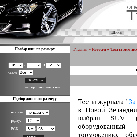
Шины
Подбор шин по размеру
»
» Тесты зимних
Главная
Новости
/
R
Т
сезон:
Расширенный поиск шин
Подбор дисков по размеру
Тесты журнала "
За
в Новой Зеландии
ширина:
выбран SUV (п
радиус:
оборудованный
PCD:
x
торможению, обе